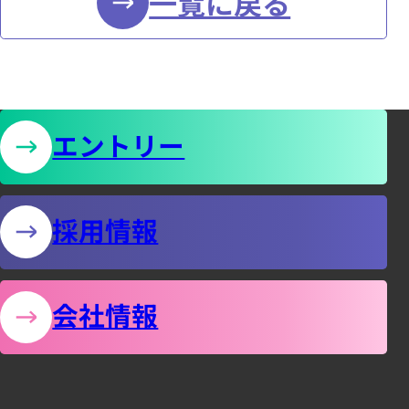
お
一覧に戻る
働
知
い
ら
せ
て
エントリー
の
い
採用情報
る
方
会社情報
は
何