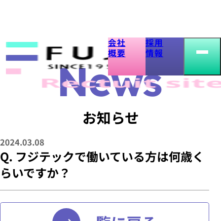
会社
採用
Q.
概要
情報
フ
ジ
お知らせ
テ
2024.03.08
ッ
Q. フジテックで働いている方は何歳く
らいですか？
ク
で