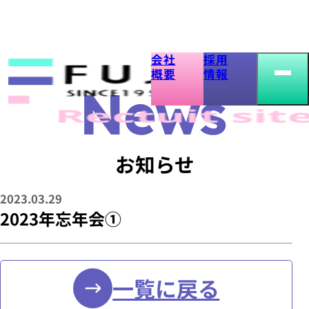
会社
採用
2023
概要
情報
年
忘
お知らせ
年
2023.03.29
会
2023年忘年会①
①
お
一覧に戻る
|