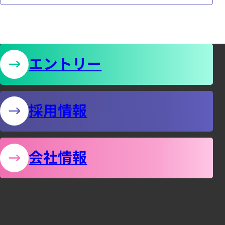
知
株
ら
式
せ
エントリー
会
の
社
採用情報
フ
ジ
会社情報
テ
ッ