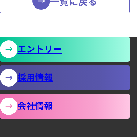
お
一覧に戻る
会
知
（社
ら
せ
内
エントリー
の
ゴ
採用情報
ル
フ
会社情報
コ
ン