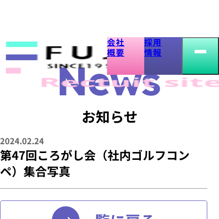
会社
採用
第
概要
情報
47
回
お知らせ
こ
2024.02.24
ろ
第47回ころがし会（社内ゴルフコン
ペ）集合写真
が
し